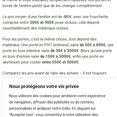
le même si vous souhaitez simplement repeindre vos portes et
bords de fenêtre plutôt que de les changer complètement.
Le prix moyen d’une fenêtre est de 480€, avec une fourchette
comprise entre
300€ et 900€
pose incluse, cela dépend
essentiellement des matériaux choisis.
Pour les portes, c’est la même chose, tout dépend des
matériaux. Une porte en PVC (intérieur) varie
de 50€ à 800€
, une
porte en bois intérieur varie
de 30€ à 3000€
. Alors qu’une porte
en bois d’entrée varie
de 150€ à 5000€
, enfin une porte en
aluminium peut coûter
entre 550€ et 5000€
.
Comparez les prix avant de faire des achats – Il est toujours
important de comparer les prix lorsque vous rénovez votre
maison, afin d’obtenir la meilleure offre possible.
Nous protégeons votre vie privée
Nous utilisons des cookies pour améliorer votre expérience
de navigation, diffuser des publicités ou du contenu
personnalisés et analyser notre trafic. En cliquant sur
"Accepter tout", vous consentez à notre utilisation des